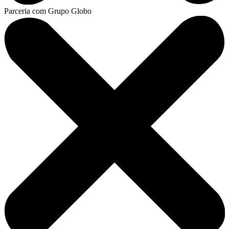
Parceria com Grupo Globo