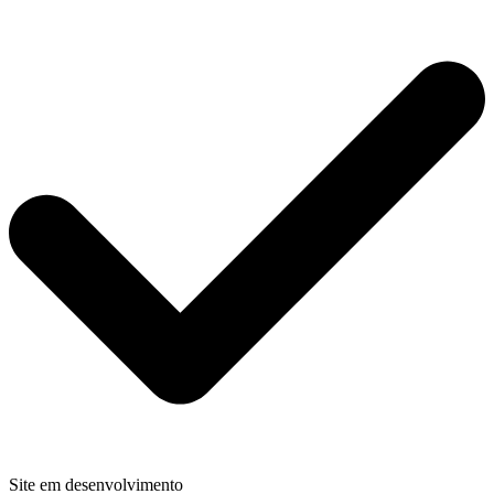
Site em desenvolvimento