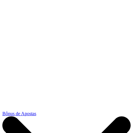
Bônus de Apostas