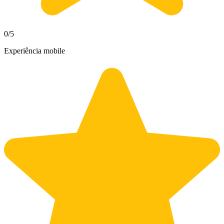
0
/5
Experiência mobile