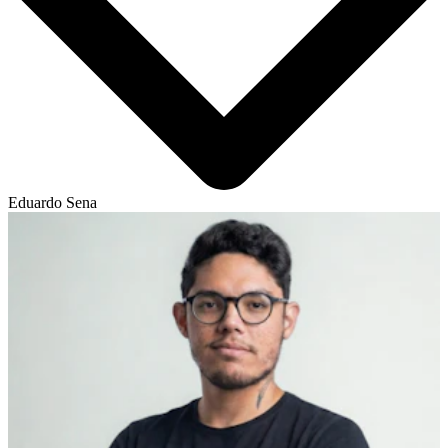
Eduardo Sena