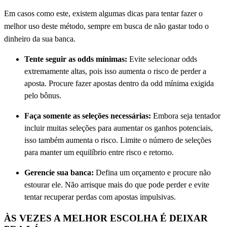
Em casos como este, existem algumas dicas para tentar fazer o
melhor uso deste método, sempre em busca de não gastar todo o
dinheiro da sua banca.
Tente seguir as odds mínimas:
Evite selecionar odds
extremamente altas, pois isso aumenta o risco de perder a
aposta. Procure fazer apostas dentro da odd mínima exigida
pelo bônus.
Faça somente as seleções necessárias:
Embora seja tentador
incluir muitas seleções para aumentar os ganhos potenciais,
isso também aumenta o risco. Limite o número de seleções
para manter um equilíbrio entre risco e retorno.
Gerencie sua banca:
Defina um orçamento e procure não
estourar ele. Não arrisque mais do que pode perder e evite
tentar recuperar perdas com apostas impulsivas.
ÀS VEZES A MELHOR ESCOLHA É DEIXAR