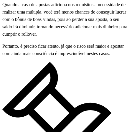
Quando a casa de apostas adiciona nos requisitos a necessidade de
realizar uma múltipla, você terá menos chances de conseguir lucrar
com o bônus de boas-vindas, pois ao perder a sua aposta, o seu
saldo irá diminuir, tornando necessário adicionar mais dinheiro para
cumprir o rollover.
Portanto, é preciso ficar atento, já que o risco será maior e apostar
com ainda mais consciência é imprescindível nestes casos.