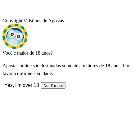
Copyright © Bônus de Apostas
Você é maior de 18 anos?
Apostas online são destinadas somente a maiores de 18 anos. Por
favor, confirme sua idade.
Yes, I'm over 18
No, I'm not