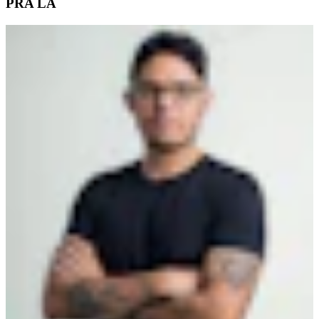
PRA LÁ