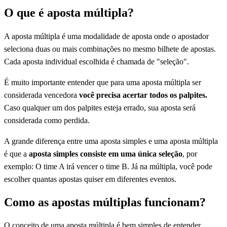
O que é aposta múltipla?
A aposta múltipla é uma modalidade de aposta onde o apostador
seleciona duas ou mais combinações no mesmo bilhete de apostas.
Cada aposta individual escolhida é chamada de "seleção".
É muito importante entender que para uma aposta múltipla ser
considerada vencedora
você precisa acertar todos os palpites.
Caso qualquer um dos palpites esteja errado, sua aposta será
considerada como perdida.
A grande diferença entre uma aposta simples e uma aposta múltipla
é que a
aposta simples consiste em uma única seleção
, por
exemplo: O time A irá vencer o time B. Já na múltipla, você pode
escolher quantas apostas quiser em diferentes eventos.
Como as apostas múltiplas funcionam?
O conceito de uma aposta múltipla é bem simples de entender.