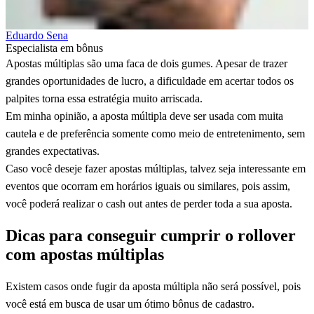
Eduardo Sena
Especialista em bônus
Apostas múltiplas são uma faca de dois gumes. Apesar de trazer
grandes oportunidades de lucro, a dificuldade em acertar todos os
palpites torna essa estratégia muito arriscada.
Em minha opinião, a aposta múltipla deve ser usada com muita
cautela e de preferência somente como meio de entretenimento, sem
grandes expectativas.
Caso você deseje fazer apostas múltiplas, talvez seja interessante em
eventos que ocorram em horários iguais ou similares, pois assim,
você poderá realizar o cash out antes de perder toda a sua aposta.
Dicas para conseguir cumprir o rollover
com apostas múltiplas
Existem casos onde fugir da aposta múltipla não será possível, pois
você está em busca de usar um ótimo bônus de cadastro.