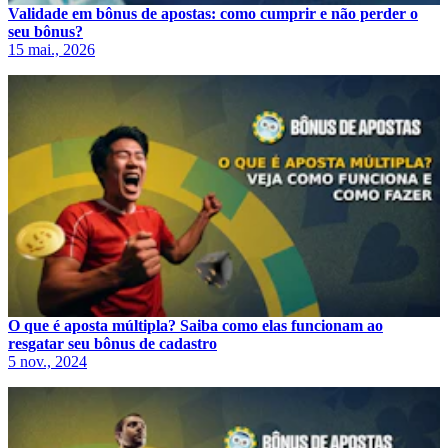
Validade em bônus de apostas: como cumprir e não perder o
seu bônus?
15 mai., 2026
O que é aposta múltipla? Saiba como elas funcionam ao
resgatar seu bônus de cadastro
5 nov., 2024