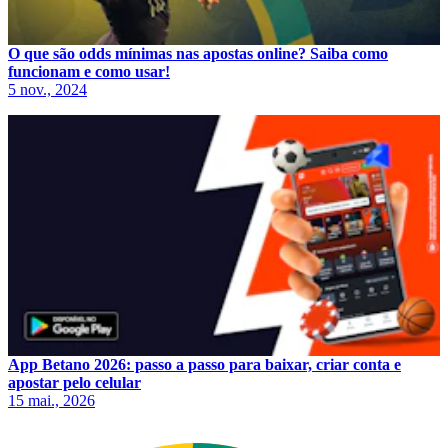
O que são odds mínimas nas apostas online? Saiba como
funcionam e como usar!
5 nov., 2024
App Betano 2026: passo a passo para baixar, criar conta e
apostar pelo celular
15 mai., 2026