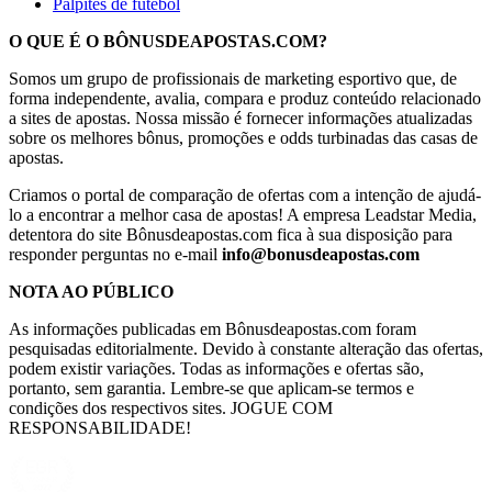
Palpites de futebol
O QUE É O BÔNUSDEAPOSTAS.COM?
Somos um grupo de profissionais de marketing esportivo que, de
forma independente, avalia, compara e produz conteúdo relacionado
a sites de apostas. Nossa missão é fornecer informações atualizadas
sobre os melhores bônus, promoções e odds turbinadas das casas de
apostas.
Criamos o portal de comparação de ofertas com a intenção de ajudá-
lo a encontrar a melhor casa de apostas! A empresa Leadstar Media,
detentora do site Bônusdeapostas.com fica à sua disposição para
responder perguntas no e-mail
info@bonusdeapostas.com
NOTA AO PÚBLICO
As informações publicadas em Bônusdeapostas.com foram
pesquisadas editorialmente. Devido à constante alteração das ofertas,
podem existir variações. Todas as informações e ofertas são,
portanto, sem garantia. Lembre-se que aplicam-se termos e
condições dos respectivos sites. JOGUE COM
RESPONSABILIDADE!