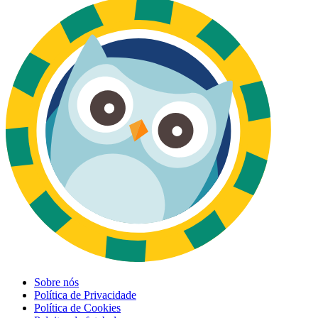
Sobre nós
Política de Privacidade
Política de Cookies